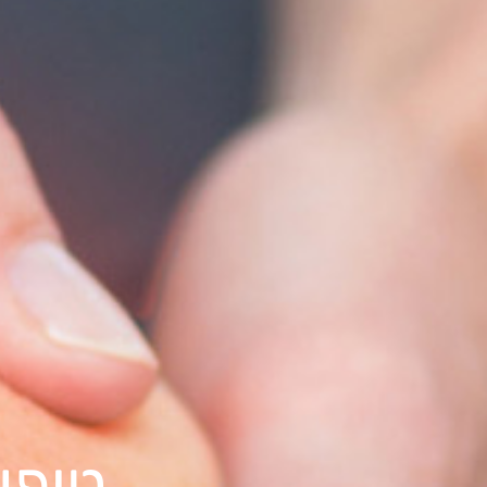
טיפולי PRP למפר