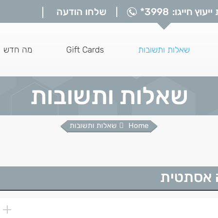
יעוץ חייגו:
*3998
שלחו הודעה
am
ebook
e
page
s
opens
שאלות ותשובות
Gift Cards
מה חדש
in
in
w
new
w
indow
שאלות ותשובות
You are here:
Home
שאלות ותשובות
 אסתטית