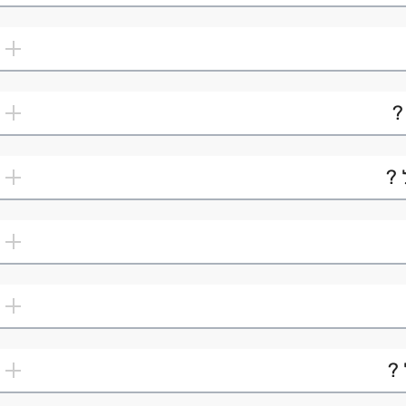
?
 ?
 ?