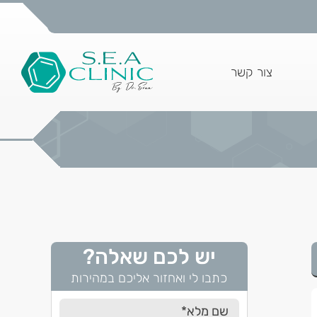
YouTube
Instagr
Fac
page
pag
opens
open
צור קשר
in
new
ne
window
windo
w
יש לכם שאלה?
כתבו לי ואחזור אליכם במהירות