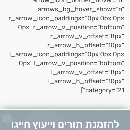
arrow_icon_border_hover="n"
arrows_bg_hover_show="n"
r_arrow_icon_paddings="0px 0px 0px
0px" r_arrow_v_position="bottom"
r_arrow_v_offset="8px"
r_arrow_h_offset="10px"
l_arrow_icon_paddings="0px 0px 0px
0px" l_arrow_v_position="bottom"
l_arrow_v_offset="8px"
l_arrow_h_offset="10px"
category="21"]
להזמנת תורים וייעוץ חייגו