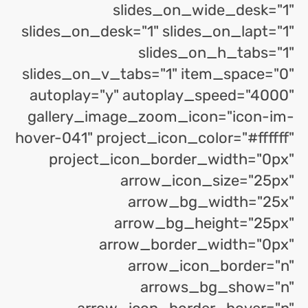
slides_on_wide_desk="1"
slides_on_desk="1" slides_on_lapt="1"
slides_on_h_tabs="1"
slides_on_v_tabs="1" item_space="0"
autoplay="y" autoplay_speed="4000"
gallery_image_zoom_icon="icon-im-
hover-041" project_icon_color="#ffffff"
project_icon_border_width="0px"
arrow_icon_size="25px"
arrow_bg_width="25x"
arrow_bg_height="25px"
arrow_border_width="0px"
arrow_icon_border="n"
arrows_bg_show="n"